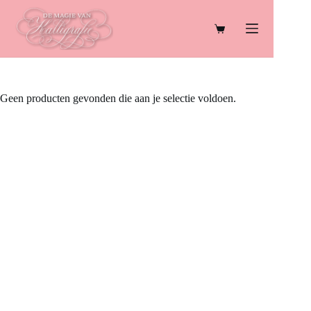
Ga
naar
de
Winkelwagen
inhoud
Geen producten gevonden die aan je selectie voldoen.